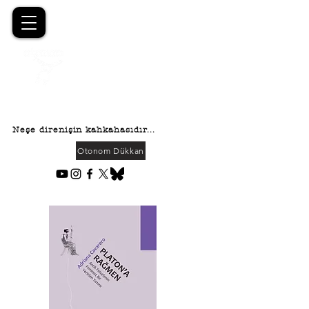
OTONOM
YAYINCILI
K
Neşe direnişin kahkahasıdır...
Otonom Dükkan