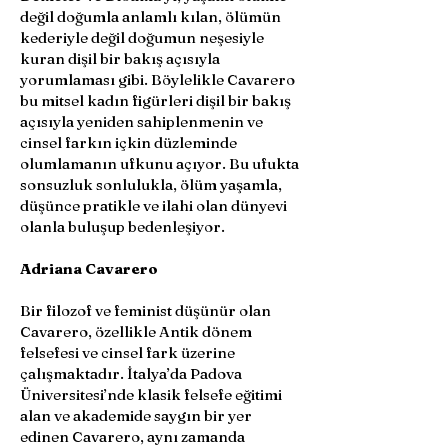
değil doğumla anlamlı kılan, ölümün
kederiyle değil doğumun neşesiyle
kuran dişil bir bakış açısıyla
yorumlaması gibi. Böylelikle Cavarero
bu mitsel kadın figürleri dişil bir bakış
açısıyla yeniden sahiplenmenin ve
cinsel farkın içkin düzleminde
olumlamanın ufkunu açıyor. Bu ufukta
sonsuzluk sonlulukla, ölüm yaşamla,
düşünce pratikle ve ilahi olan dünyevi
olanla buluşup bedenleşiyor.
Adriana Cavarero
Bir filozof ve feminist düşünür olan
Cavarero, özellikle Antik dönem
felsefesi ve cinsel fark üzerine
çalışmaktadır. İtalya’da Padova
Üniversitesi’nde klasik felsefe eğitimi
alan ve akademide saygın bir yer
edinen Cavarero, aynı zamanda