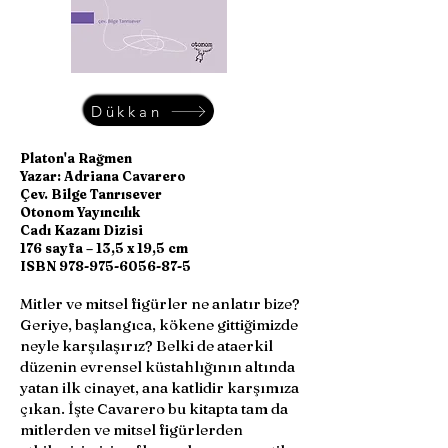
Dükkan
Platon'a Rağmen
Yazar: Adriana Cavarero
Çev. Bilge Tanrısever
Otonom Yayıncılık
Cadı Kazanı Dizisi
176 sayfa – 13,5 x 19,5 cm
ISBN 978-975-6056-87-5
Mitler ve mitsel figürler ne anlatır bize?
Geriye, başlangıca, kökene gittiğimizde
neyle karşılaşırız? Belki de ataerkil
düzenin evrensel küstahlığının altında
yatan ilk cinayet, ana katlidir karşımıza
çıkan. İşte Cavarero bu kitapta tam da
mitlerden ve mitsel figürlerden