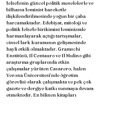
felsefenin güncel politik meselelerle ve
bilhassa feminist hareketle
ilişkilendirilmesinde yoğun bir çaba
harcamaktadır. Edebiyat, mitoloji ve
politik felsefe birikimini feminizmle
harmanlayarak açtığı tartışmalar,
cinsel fark kuramının gelişmesinde
hayli etkili olmaktadır. Gramschi
Enstitüsü, Il Centauro ve Il Mulino gibi
araştırma gruplarında etkin
çalışmalar yürüten Cavarero, halen
Verona Üniversitesi’nde öğretim
görevlisi olarak çalışmakta ve pek çok
gazete ve dergiye katkı sunmaya devam
etmektedir. En bilinen kitapları
arasında In Spite of Plato (1995);
Relating Narratives (2000);
Storytelling and Selfhood (2002); For
More Than One Voice: Toward a
Philoshophy of Vocal Expression
(2005); Horrorism: Naming