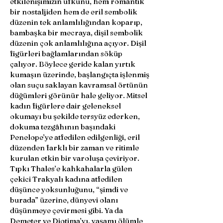
etkilenişimizin ufkunu, hem romantik
bir nostaljiden hem de eril sembolik
düzenin tek anlamlılığından koparıp,
bambaşka bir mecraya, dişil sembolik
düzenin çok anlamlılığına açıyor. Dişil
figürleri bağlamlarından söküp
çalıyor. Böylece geride kalan yırtık
kumaşın üzerinde, başlangıçta işlenmiş
olan suçu saklayan kavramsal örtünün
düğümleri görünür hale geliyor. Mitsel
kadın figürlere dair geleneksel
okumayı bu şekilde tersyüz ederken,
dokuma tezgâhının başındaki
Penelope’ye atfedilen edilgenliği, eril
düzenden farklı bir zaman ve ritimle
kurulan etkin bir varoluşa çeviriyor.
Tıpkı Thales’e kahkahalarla gülen
çekici Trakyalı kadına atfedilen
düşünce yoksunluğunu, “şimdi ve
burada” üzerine, dünyevi olanı
düşünmeye çevirmesi gibi. Ya da
Demeter ve Diotima’yı, yaşamı ölümle