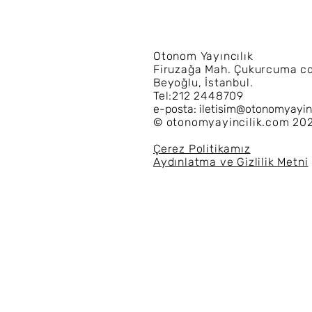
Otonom Yayıncılık
Firuzağa Mah. Çukurcuma cd
Beyoğlu, İstanbul.
Tel:212 2448709
e-posta:
iletisim@otonomyayin
© otonomyayincilik.com 2022
Çerez Politikamız
Aydınlatma ve Gizlilik Metni