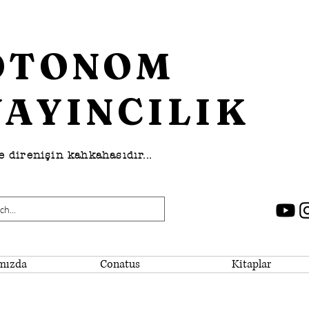
OTONOM
YAYINCILIK
 direnişin kahkahasıdır...
mızda
Conatus
Kitaplar